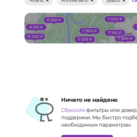
Milano
Anniversario
Spazio
Cl
Addestramento
Addio al celibato
Addio al nubilato
Anniversario
Appuntamento
Ballo di fine anno
Banchetto
Ничего не найдено
Buffet
Сбросьте
фильтры или довер
поддержки. Мы быстро подб
Celebrazione
необходимым параметрам.