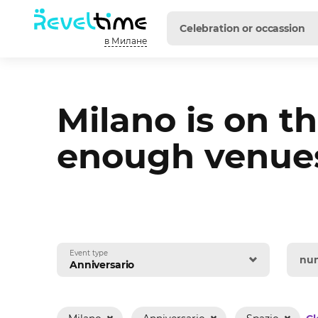
в Милане
Milano is on th
enough venues 
Event type