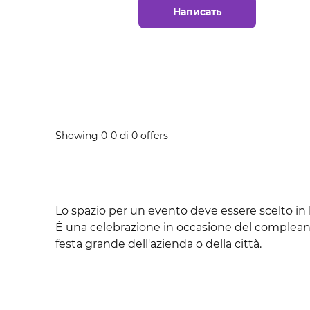
Competizione sportiva
Написать
Compleanno
Concerto
Concerto in casa
Showing 0-0 di 0 offers
Conferenza
Evento per bambini
Festa
Lo spazio per un evento deve essere scelto in ba
È una celebrazione in occasione del compleanno
Festa aziendale
festa grande dell'azienda o della città.
Festa di Capodanno
Festa di compleanno per bambini