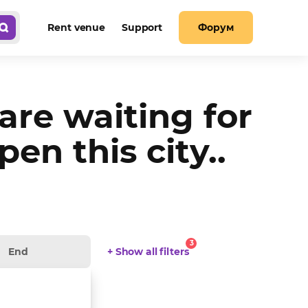
Rent venue
Support
Форум
 are waiting for
n this city..
3
+ Show all filters